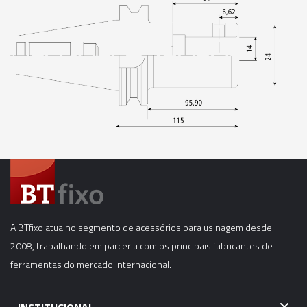
06913 - CONE MODULAR CBH - SK40 - CBH4-
125MM
06914 - CONE MODULAR CBH - SK40 - CBH4-
175MM
06915 - CONE MODULAR CBH - SK40 - CBH4-
205MM
06916 - CONE MODULAR CBH - SK40 - CBH4-
250MM
06918 - CONE MODULAR CBH - SK40 - CBH5-
75MM
A BTfixo atua no segmento de acessórios para usinagem desde
2008, trabalhando em parceria com os principais fabricantes de
06919 - CONE MODULAR CBH - SK40 - CBH5-
ferramentas do mercado Internacional.
125MM