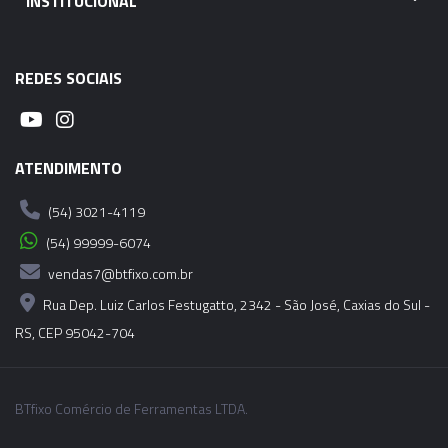
INSTITUCIONAL
06920 - CONE MODULAR CBH - SK40 - CBH5-
175MM
REDES SOCIAIS
06921 - CONE MODULAR CBH - SK40 - CBH5-
205MM
06922 - CONE MODULAR CBH - SK40 - CBH5-
ATENDIMENTO
250MM
(54) 3021-4119
06923 - CONE MODULAR CBH - SK40 - CBH6-
(54) 99999-6074
65MM
vendas7@btfixo.com.br
Rua Dep. Luiz Carlos Festugatto, 2342 - São José, Caxias do Sul -
06924 - CONE MODULAR CBH - SK40 - CBH6-
RS, CEP 95042-704
115MM
06925 - CONE MODULAR CBH - SK40 - CBH6-
BTfixo Comércio de Ferramentas LTDA.
165MM