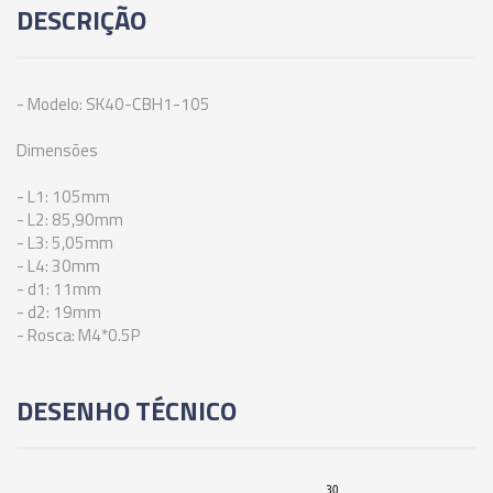
DESCRIÇÃO
95MM
06908 - CONE MODULAR CBH - SK40 - CBH3-
125MM
- Modelo: SK40-CBH1-105
Dimensões
06909 - CONE MODULAR CBH - SK40 - CBH3-
155MM
- L1: 105mm
- L2: 85,90mm
- L3: 5,05mm
06910 - CONE MODULAR CBH - SK40 - CBH3-
- L4: 30mm
185MM
- d1: 11mm
- d2: 19mm
06911 - CONE MODULAR CBH - SK40 - CBH3-
- Rosca: M4*0.5P
205MM
DESENHO TÉCNICO
06912 - CONE MODULAR CBH - SK40 - CBH4-
85MM