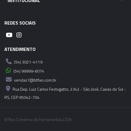
INSTITUCIONAL
06920 - CONE MODULAR CBH - SK40 - CBH5-
175MM
REDES SOCIAIS
06921 - CONE MODULAR CBH - SK40 - CBH5-
205MM
06922 - CONE MODULAR CBH - SK40 - CBH5-
ATENDIMENTO
250MM
(54) 3021-4119
06923 - CONE MODULAR CBH - SK40 - CBH6-
(54) 99999-6074
65MM
vendas7@btfixo.com.br
Rua Dep. Luiz Carlos Festugatto, 2342 - São José, Caxias do Sul -
06924 - CONE MODULAR CBH - SK40 - CBH6-
RS, CEP 95042-704
115MM
06925 - CONE MODULAR CBH - SK40 - CBH6-
BTfixo Comércio de Ferramentas LTDA.
165MM