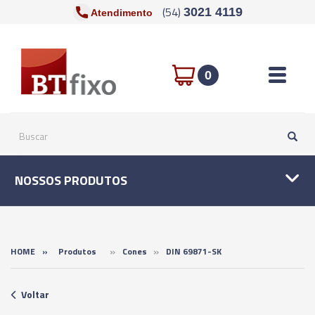
(54)
3021 4119
Atendimento
Toggle n
0
NOSSOS PRODUTOS
»
»
HOME
»
Produtos
Cones
DIN 69871-SK
Voltar