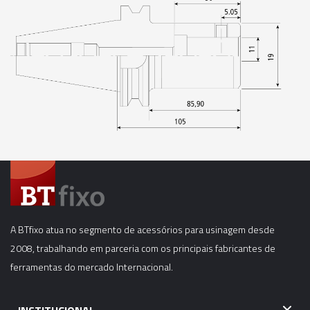
06913 - CONE MODULAR CBH - SK40 - CBH4-
125MM
06914 - CONE MODULAR CBH - SK40 - CBH4-
175MM
06915 - CONE MODULAR CBH - SK40 - CBH4-
205MM
06916 - CONE MODULAR CBH - SK40 - CBH4-
250MM
06918 - CONE MODULAR CBH - SK40 - CBH5-
75MM
A BTfixo atua no segmento de acessórios para usinagem desde
2008, trabalhando em parceria com os principais fabricantes de
06919 - CONE MODULAR CBH - SK40 - CBH5-
ferramentas do mercado Internacional.
125MM