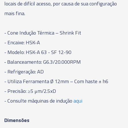
locais de difícil acesso, por causa de sua configuração
03885 - CONE INDUÇÃO TÉRMICA - SHRINK FIT -
mais fina.
HSK-A63-SF20 - 100MM
- Cone Indução Térmica – Shrink Fit
03886 - CONE INDUÇÃO TÉRMICA - SHRINK FIT -
HSK-A63-SF25 - 115MM
- Encaixe: HSK-A
- Modelo: HSK-A 63 - SF 12-90
06423 - CONE INDUÇÃO TÉRMICA - SHRINK FIT -
HSK-A63-SF03 - 160MM
‑ Balanceamento: G6.3/20.000RPM
- Refrigeração: AD
06424 - CONE INDUÇÃO TÉRMICA - SHRINK FIT -
- Utiliza Ferramenta Ø 12mm – Com haste ± h6
HSK-A63-SF04 - 160MM
- Precisão: ≥5 μm/2.5xD
06425 - CONE INDUÇÃO TÉRMICA - SHRINK FIT -
- Consulte máquinas de indução
aqui
HSK-A63-SF06 - 160MM
06426 - CONE INDUÇÃO TÉRMICA - SHRINK FIT -
Dimensões
HSK-A63-SF08 - 160MM