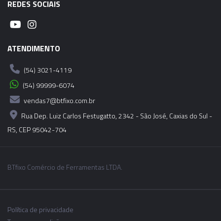
06450 - CONE INDUÇÃO TÉRMICA - SHRINK FIT -
REDES SOCIAIS
HSK-A100-SF16-160MM
ATENDIMENTO
(54) 3021-4119
(54) 99999-6074
vendas7@btfixo.com.br
Rua Dep. Luiz Carlos Festugatto, 2342 - São José, Caxias do Sul -
RS, CEP 95042-704
BTfixo Comércio de Ferramentas LTDA.
Política de privacidade