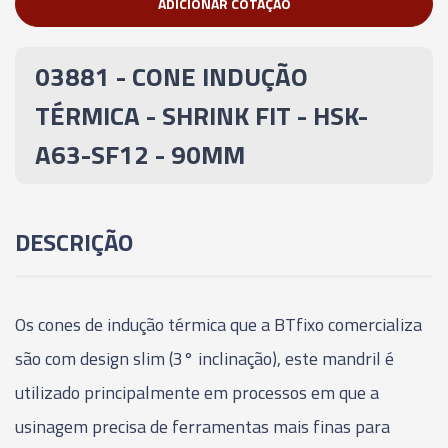
ADICIONAR COTAÇÃO
03879 - CONE INDUÇÃO TÉRMICA - SHRINK FIT -
HSK-A63 - SF8 - 80MM
03881 - CONE INDUÇÃO
03880 - CONE INDUÇÃO TÉRMICA - SHRINK FIT -
TÉRMICA - SHRINK FIT - HSK-
HSK-A63-SF10 - 85MM
A63-SF12 - 90MM
03881 - CONE INDUÇÃO TÉRMICA - SHRINK FIT -
HSK-A63-SF12 - 90MM
DESCRIÇÃO
03882 - CONE INDUÇÃO TÉRMICA - SHRINK FIT -
HSK-A63-SF14 - 90MM
Os cones de indução térmica que a BTfixo comercializa
03883 - CONE INDUÇÃO TÉRMICA - SHRINK FIT -
HSK-A63-SF16 - 95MM
são com design slim (3° inclinação), este mandril é
utilizado principalmente em processos em que a
03884 - CONE INDUÇÃO TÉRMICA - SHRINK FIT -
usinagem precisa de ferramentas mais finas para
HSK-A63-SF18 - 95MM