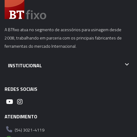
HSK-A100-SF25-115MM
06445 - CONE INDUÇÃO TÉRMICA - SHRINK FIT -
HSK-A100-SF06-160MM
A BTfixo atua no segmento de acessórios para usinagem desde
2008, trabalhando em parceria com os principais fabricantes de
06446 - CONE INDUÇÃO TÉRMICA - SHRINK FIT -
ferramentas do mercado Internacional.
HSK-A100-SF08-160MM
INSTITUCIONAL
06447 - CONE INDUÇÃO TÉRMICA - SHRINK FIT -
HSK-A100-SF10-160MM
REDES SOCIAIS
06448 - CONE INDUÇÃO TÉRMICA - SHRINK FIT -
HSK-A100-SF12-160MM
06449 - CONE INDUÇÃO TÉRMICA - SHRINK FIT -
ATENDIMENTO
HSK-A100-SF14-160MM
(54) 3021-4119