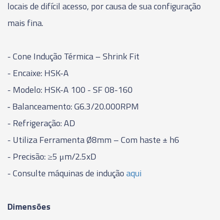
locais de difícil acesso, por causa de sua configuração
03885 - CONE INDUÇÃO TÉRMICA - SHRINK FIT -
mais fina.
HSK-A63-SF20 - 100MM
- Cone Indução Térmica – Shrink Fit
03886 - CONE INDUÇÃO TÉRMICA - SHRINK FIT -
HSK-A63-SF25 - 115MM
- Encaixe: HSK-A
- Modelo: HSK-A 100 - SF 08-160
06423 - CONE INDUÇÃO TÉRMICA - SHRINK FIT -
HSK-A63-SF03 - 160MM
‑ Balanceamento: G6.3/20.000RPM
- Refrigeração: AD
06424 - CONE INDUÇÃO TÉRMICA - SHRINK FIT -
- Utiliza Ferramenta Ø8mm – Com haste ± h6
HSK-A63-SF04 - 160MM
- Precisão: ≥5 μm/2.5xD
06425 - CONE INDUÇÃO TÉRMICA - SHRINK FIT -
- Consulte máquinas de indução
aqui
HSK-A63-SF06 - 160MM
06426 - CONE INDUÇÃO TÉRMICA - SHRINK FIT -
Dimensões
HSK-A63-SF08 - 160MM