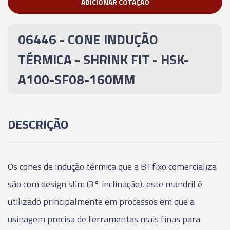
ADICIONAR COTAÇÃO
03879 - CONE INDUÇÃO TÉRMICA - SHRINK FIT -
HSK-A63 - SF8 - 80MM
06446 - CONE INDUÇÃO
03880 - CONE INDUÇÃO TÉRMICA - SHRINK FIT -
TÉRMICA - SHRINK FIT - HSK-
HSK-A63-SF10 - 85MM
A100-SF08-160MM
03881 - CONE INDUÇÃO TÉRMICA - SHRINK FIT -
HSK-A63-SF12 - 90MM
DESCRIÇÃO
03882 - CONE INDUÇÃO TÉRMICA - SHRINK FIT -
HSK-A63-SF14 - 90MM
Os cones de indução térmica que a BTfixo comercializa
03883 - CONE INDUÇÃO TÉRMICA - SHRINK FIT -
HSK-A63-SF16 - 95MM
são com design slim (3° inclinação), este mandril é
utilizado principalmente em processos em que a
03884 - CONE INDUÇÃO TÉRMICA - SHRINK FIT -
usinagem precisa de ferramentas mais finas para
HSK-A63-SF18 - 95MM