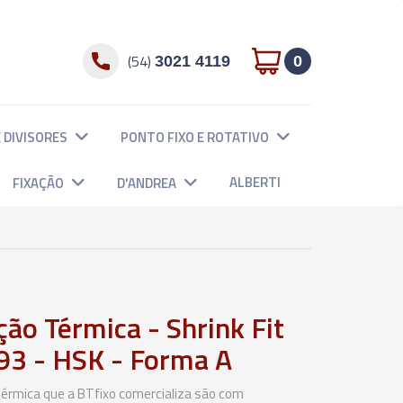
(54)
3021 4119
0
 DIVISORES
PONTO FIXO E ROTATIVO
ALBERTI
FIXAÇÃO
D'ANDREA
ão Térmica - Shrink Fit
93 - HSK - Forma A
térmica que a BTfixo comercializa são com