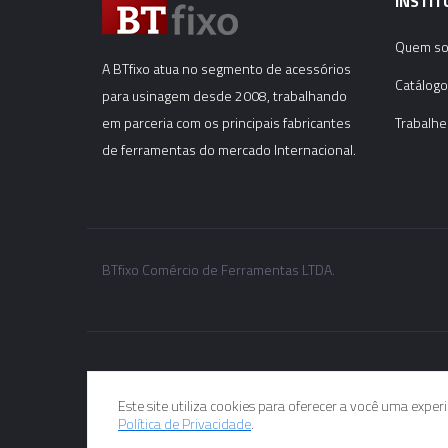
INSTIT
Quem s
A BTfixo atua no segmento de acessórios
Catálogo
para usinagem desde 2008, trabalhando
em parceria com os principais fabricantes
Trabalhe
de ferramentas do mercado Internacional.
BTfixo Comércio de Ferramentas LTDA.
Este site utiliza cookies para oferecer a você uma expe
Política de Privacidade
.