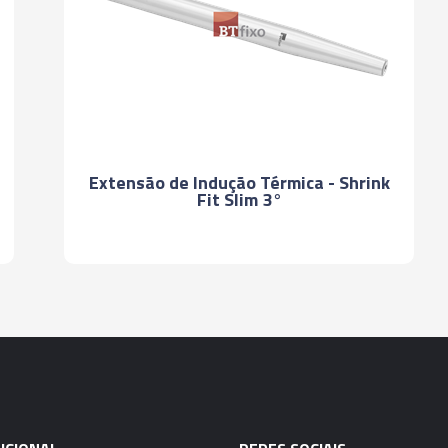
06439 - CONE IND
A100-SF12 - 95
06440 - CONE IND
A100-SF14 - 95
Extensão de Indução Térmica - Shrink
06441 - CONE IND
Fit Slim 3°
A100-SF16-100
06442 - CONE IND
A100-SF18-100
06443 - CONE IND
A100-SF20-105
06444 - CONE IND
A100-SF25-115