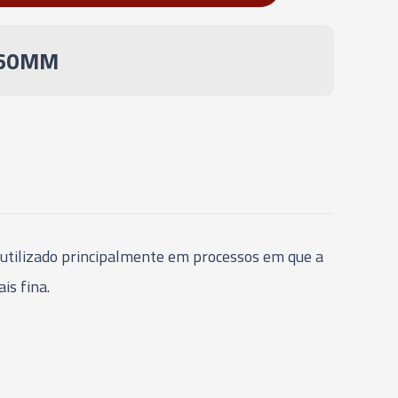
UÇÃO TÉRMICA - SHRINK FIT - HSK-
160MM
UÇÃO TÉRMICA - SHRINK FIT - HSK-
UÇÃO TÉRMICA - SHRINK FIT - HSK-
UÇÃO TÉRMICA - SHRINK FIT - HSK-
é utilizado principalmente em processos em que a
UÇÃO TÉRMICA - SHRINK FIT - HSK-
is fina.
UÇÃO TÉRMICA - SHRINK FIT - HSK-