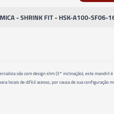
03879 - CONE IND
A63 - SF8 - 80MM
MICA - SHRINK FIT - HSK-A100-SF06-
03880 - CONE IND
A63-SF10 - 85MM
03881 - CONE IND
A63-SF12 - 90MM
03882 - CONE IND
A63-SF14 - 90MM
rcializa são com design slim (3° inclinação), este mandril 
03883 - CONE IND
a locais de difícil acesso, por causa de sua configuração ma
A63-SF16 - 95MM
03884 - CONE IND
A63-SF18 - 95MM