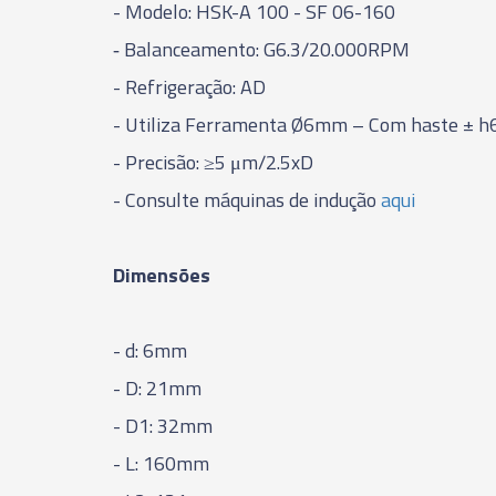
- Modelo: HSK-A 100 - SF 06-160
‑ Balanceamento: G6.3/20.000RPM
- Refrigeração: AD
- Utiliza Ferramenta Ø6mm – Com haste ± h
- Precisão: ≥5 μm/2.5xD
- Consulte máquinas de indução
aqui
Dimensões
- d: 6mm
- D: 21mm
- D1: 32mm
- L: 160mm