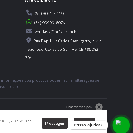
ATENDIMENTO
(54) 3021-4119
UÇÃO TÉRMICA - SHRINK FIT - HSK-
MM
(54) 99999-6074
vendas7@btfixo.com.br
UÇÃO TÉRMICA - SHRINK FIT - HSK-
Rua Dep. Luiz Carlos Festugatto, 2342
MM
- São José, Caxias do Sul - RS, CEP 95042-
704
UÇÃO TÉRMICA - SHRINK FIT - HSK-
MM
 informações dos produtos podem sofrer alterações sem
UÇÃO TÉRMICA - SHRINK FIT - HSK-
iso prévio.
MM
UÇÃO TÉRMICA - SHRINK FIT - HSK-
MM
izados, acesse nossa
Prosseguir
Rejeitar
Posso ajudar?
UÇÃO TÉRMICA - SHRINK FIT - HSK-