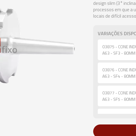
design slim (3° inclin
processos em que a u
locais de difícil aces
VARIAÇÕES DISPO
03875 - CONE IND
A63 - SF3 - 80MM
03876 - CONE IND
A63 - SF4 - 80MM
03877 - CONE IND
A63 - SF5 - 80MM
03878 - CONE IND
A63 - SF6 - 80MM