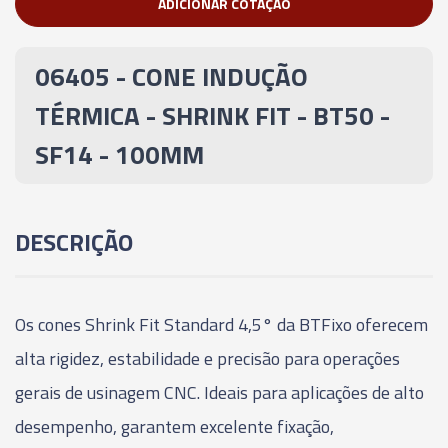
ADICIONAR COTAÇÃO
06803 - CONE INDUÇÃO TÉRMICA - SHRINK FIT -
BT30 - SF08 - 80MM
06405 - CONE INDUÇÃO
06804 - CONE INDUÇÃO TÉRMICA - SHRINK FIT -
TÉRMICA - SHRINK FIT - BT50 -
BT30 - SF10 - 80MM
SF14 - 100MM
06805 - CONE INDUÇÃO TÉRMICA - SHRINK FIT -
BT30 - SF12 - 80MM
DESCRIÇÃO
06806 - CONE INDUÇÃO TÉRMICA - SHRINK FIT -
BT30 - SF14 - 80MM
Os cones Shrink Fit Standard 4,5° da BTFixo oferecem
06807 - CONE INDUÇÃO TÉRMICA - SHRINK FIT -
BT30 - SF16 - 80MM
alta rigidez, estabilidade e precisão para operações
gerais de usinagem CNC. Ideais para aplicações de alto
06792 - CONE INDUÇÃO TÉRMICA - SHRINK FIT -
desempenho, garantem excelente fixação,
BT40 - SF04 - 90MM