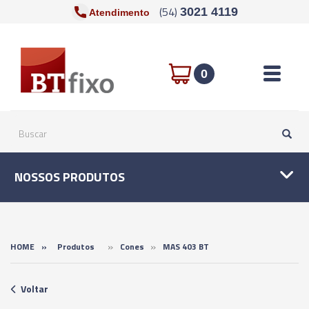
(54)
3021 4119
Atendimento
Toggle n
0
NOSSOS PRODUTOS
»
»
HOME
»
Produtos
Cones
MAS 403 BT
Voltar