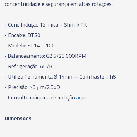
concentricidade e segurança em altas rotações.
06793 - CONE INDUÇÃO TÉRMICA - SHRINK FIT -
BT40 - SF06 - 90MM
- Cone Indução Térmica – Shrink Fit
- Encaixe: BT50
06794 - CONE INDUÇÃO TÉRMICA - SHRINK FIT -
BT40 - SF08 - 90MM
- Modelo: SF14 – 100
‑ Balanceamento: G2.5/25.000RPM
06795 - CONE INDUÇÃO TÉRMICA - SHRINK FIT -
BT40 - SF10 - 90MM
- Refrigeração: AD/B
- Utiliza Ferramenta Ø 14mm – Com haste ± h6
06796 - CONE INDUÇÃO TÉRMICA - SHRINK FIT -
- Precisão: ≥3 μm/2.5xD
BT40 - SF12 - 90MM
- Consulte máquina de indução
aqui
06797 - CONE INDUÇÃO TÉRMICA - SHRINK FIT -
BT40 - SF14 - 90MM
Dimensões
06798 - CONE INDUÇÃO TÉRMICA - SHRINK FIT -
BT40 - SF16 - 90MM