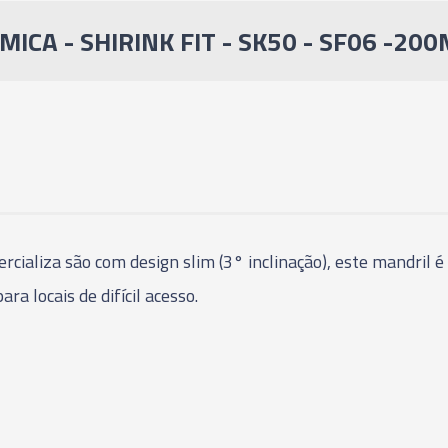
- SFS10 - 90MM
ICA - SHIRINK FIT - SK50 - SF06 -20
03957 - CONE IND
- SFS12 - 90MM
03958 - CONE IND
- SFS14 - 90MM
03959 - CONE IND
- SFS16 - 90MM
rcializa são com design slim (3° inclinação), este mandril 
a locais de difícil acesso.
06451 - CONE IND
- SFS03 - 160MM
06452 - CONE IND
- SFS04 - 160MM
06453 - CONE IND