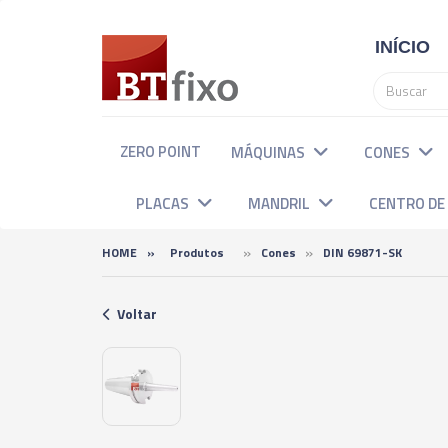
INÍCIO
ZERO POINT
MÁQUINAS
CONES
PLACAS
MANDRIL
CENTRO D
»
»
HOME
»
Produtos
Cones
DIN 69871-SK
Voltar