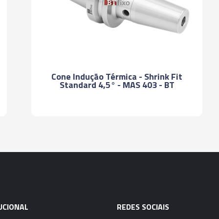
06471 - CONE IND
- SF10 - 160MM
06472 - CONE IND
- SF12 - 160MM
Cone Indução Térmica - Shrink Fit
Standard 4,5° - MAS 403 - BT
06473 - CONE IND
- SF14 - 160MM
06474 - CONE IND
- SF16 - 160MM
06475 - CONE IND
- SF06 -200MM
06476 - CONE IND
UCIONAL
REDES SOCIAIS
- SF08 -200MM