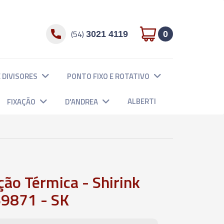
(54)
3021 4119
0
 DIVISORES
PONTO FIXO E ROTATIVO
ALBERTI
FIXAÇÃO
D'ANDREA
ão Térmica - Shirink
69871 - SK