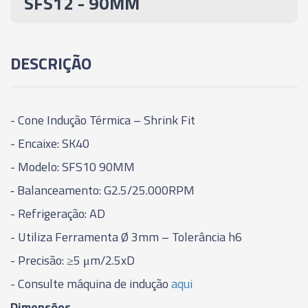
SFS12 - 90MM
03957 - CONE INDUÇÃO TÉRMICA - SHIRINK FIT -
SK40 - SFS12 - 90MM
DESCRIÇÃO
03958 - CONE INDUÇÃO TÉRMICA - SHIRINK FIT -
SK40 - SFS14 - 90MM
- Cone Indução Térmica – Shrink Fit
03959 - CONE INDUÇÃO TÉRMICA - SHIRINK FIT -
SK40 - SFS16 - 90MM
- Encaixe: SK40
- Modelo: SFS10 90MM
06451 - CONE INDUÇÃO TÉRMICA - SHIRINK FIT -
‑ Balanceamento: G2.5/25.000RPM
SK40 - SFS03 - 160MM
- Refrigeração: AD
06452 - CONE INDUÇÃO TÉRMICA - SHIRINK FIT -
- Utiliza Ferramenta Ø 3mm – Tolerância h6
SK40 - SFS04 - 160MM
- Precisão: ≥5 μm/2.5xD
- Consulte máquina de indução
aqui
06453 - CONE INDUÇÃO TÉRMICA - SHIRINK FIT -
SK40 - SFS06 - 160MM
Dimensões