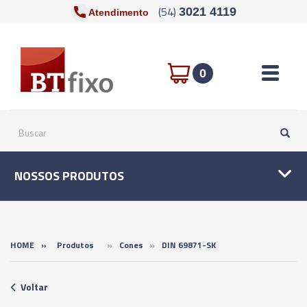
(54)
3021 4119
Atendimento
Toggle n
0
NOSSOS PRODUTOS
»
»
HOME
»
Produtos
Cones
DIN 69871-SK
Voltar