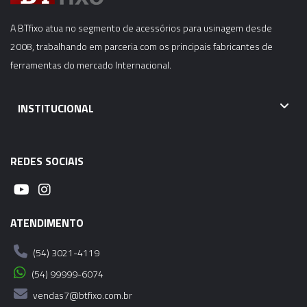
SK50 - SF10 - 160MM
A BTfixo atua no segmento de acessórios para usinagem desde
06472 - CONE INDUÇÃO TÉRMICA - SHIRINK FIT -
2008, trabalhando em parceria com os principais fabricantes de
SK50 - SF12 - 160MM
ferramentas do mercado Internacional.
06473 - CONE INDUÇÃO TÉRMICA - SHIRINK FIT -
INSTITUCIONAL
SK50 - SF14 - 160MM
06474 - CONE INDUÇÃO TÉRMICA - SHIRINK FIT -
REDES SOCIAIS
SK50 - SF16 - 160MM
06475 - CONE INDUÇÃO TÉRMICA - SHIRINK FIT -
SK50 - SF06 -200MM
ATENDIMENTO
06476 - CONE INDUÇÃO TÉRMICA - SHIRINK FIT -
(54) 3021-4119
SK50 - SF08 -200MM
(54) 99999-6074
vendas7@btfixo.com.br
06477 - CONE INDUÇÃO TÉRMICA - SHIRINK FIT -