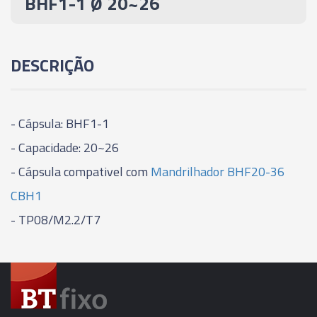
BHF1-1 Ø 20~26
06086 - CÁPSULA PARA CABEÇOTE
MANDRILHAR - CBH - BHF3-1 Ø 32~42
DESCRIÇÃO
06087 - CÁPSULA PARA CABEÇOTE
MANDRILHAR - CBH - BHF3-2 Ø 41~51
- Cápsula: BHF1-1
06088 - CÁPSULA PARA CABEÇOTE
MANDRILHAR - CBH - BHF3-3 Ø 50~60
- Capacidade: 20~26
- Cápsula compativel com
Mandrilhador BHF20-36
06089 - CÁPSULA PARA CABEÇOTE
CBH1
MANDRILHAR - CBH - BHF4-1 Ø 41~54
- TP08/M2.2/T7
06090 - CÁPSULA PARA CABEÇOTE
MANDRILHAR - CBH - BHF4-2 Ø 50~63
06091 - CÁPSULA PARA CABEÇOTE
MANDRILHAR - CBH - BHF4-3 Ø 61~74