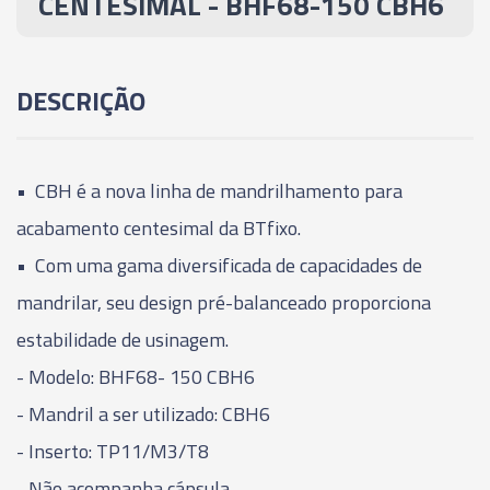
CENTESÍMAL - BHF68-150 CBH6
06078 - CABEÇOTE MANDRILHAR -
ACABAMENTO CENTESÍMAL - BHF100-203 CBH6
DESCRIÇÃO
06079 - CABEÇOTE MANDRILHAR -
ACABAMENTO CENTESÍMAL - BHF150-253 CBH6
• CBH é a nova linha de mandrilhamento para
acabamento centesimal da BTfixo.
• Com uma gama diversificada de capacidades de
mandrilar, seu design pré-balanceado proporciona
estabilidade de usinagem.
- Modelo: BHF68- 150 CBH6
- Mandril a ser utilizado: CBH6
- Inserto: TP11/M3/T8
- Não acompanha cápsula