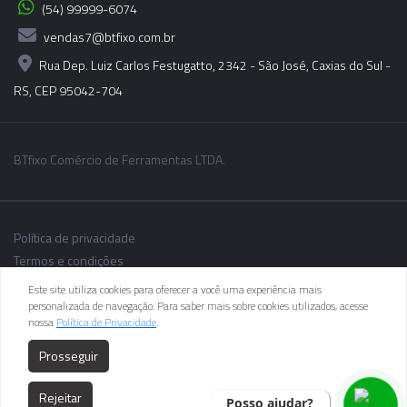
(54) 99999-6074
vendas7@btfixo.com.br
Rua Dep. Luiz Carlos Festugatto, 2342 - São José, Caxias do Sul -
RS, CEP 95042-704
BTfixo Comércio de Ferramentas LTDA.
Política de privacidade
Termos e condições
Este site utiliza cookies para oferecer a você uma experiência mais
personalizada de navegação. Para saber mais sobre cookies utilizados, acesse
nossa
Política de Privacidade
.
As informações dos produtos podem sofrer alterações sem aviso
Prosseguir
prévio.
Rejeitar
Posso ajudar?