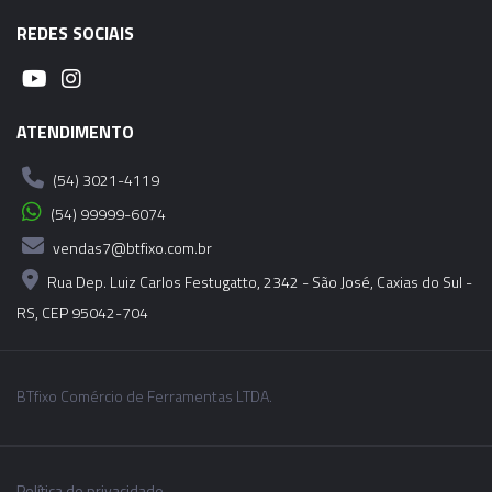
REDES SOCIAIS
ATENDIMENTO
(54) 3021-4119
(54) 99999-6074
vendas7@btfixo.com.br
Rua Dep. Luiz Carlos Festugatto, 2342 - São José, Caxias do Sul -
RS, CEP 95042-704
BTfixo Comércio de Ferramentas LTDA.
Política de privacidade