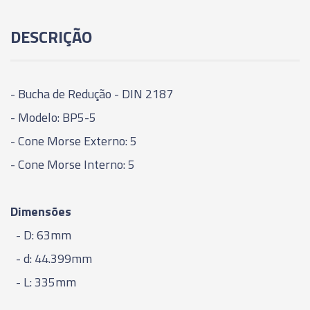
06596 - BUCHA PROLONGADORA - DIN 2187 -
DESCRIÇÃO
BP4-5
06597 - BUCHA PROLONGADORA - DIN 2187 -
BP5-3
- Bucha de Redução - DIN 2187
- Modelo: BP5-5
06598 - BUCHA PROLONGADORA - DIN 2187 -
- Cone Morse Externo: 5
BP5-4
- Cone Morse Interno: 5
06599 - BUCHA PROLONGADORA - DIN 2187 -
BP5-5
Dimensões
- D: 63mm
- d: 44.399mm
- L: 335mm