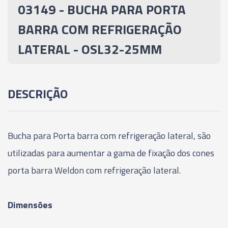
03149 - BUCHA PARA PORTA
03656 - BUCHA PARA PORTA BARRA COM
BARRA COM REFRIGERAÇÃO
REFRIGERAÇÃO LATERAL - OSL40-25MM
LATERAL - OSL32-25MM
03657 - BUCHA PARA PORTA BARRA COM
REFRIGERAÇÃO LATERAL - OSL40-32MM
DESCRIÇÃO
Bucha para Porta barra com refrigeração lateral, são
utilizadas para aumentar a gama de fixação dos cones
porta barra Weldon com refrigeração lateral.
Dimensões