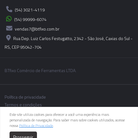
(54) 3021-4119
(54) 99999-6074
vendas7@btfixo.com.br
Rua Dep. Luiz Carlos Festugatto, 2342 - São José, Caxias do Sul -
RS, CEP 95042-704
BTfixo Comércio de Ferramentas LTDA.
Política de privacidade
Termos e condições
Este site utiliza cookies para oferecer a você uma experiência mais
personalizada de navegação. Para saber mais sobre cookies utilizados, acesse
nossa
Política de Privacidade
.
As informações dos produtos podem sofrer alterações sem aviso
Prosseguir
prévio.