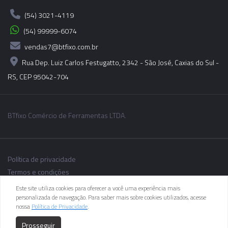
(54) 3021-4119
(54) 99999-6074
vendas7@btfixo.com.br
Rua Dep. Luiz Carlos Festugatto, 2342 - São José, Caxias do Sul -
RS, CEP 95042-704
BTfixo Comércio de Ferramentas LTDA.
Política de privacidade
Termos e condições
Este site utiliza cookies para oferecer a você uma experiência mais
personalizada de navegação. Para saber mais sobre cookies utilizados, acesse
nossa
Política de Privacidade
.
As informações dos produtos podem sofrer alterações sem aviso
Prosseguir
prévio.