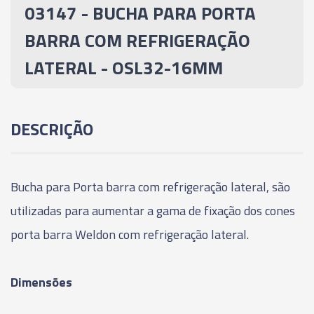
03147 - BUCHA PARA PORTA
03656 - BUCHA PARA PORTA BARRA COM
BARRA COM REFRIGERAÇÃO
REFRIGERAÇÃO LATERAL - OSL40-25MM
LATERAL - OSL32-16MM
03657 - BUCHA PARA PORTA BARRA COM
REFRIGERAÇÃO LATERAL - OSL40-32MM
DESCRIÇÃO
Bucha para Porta barra com refrigeração lateral, são
utilizadas para aumentar a gama de fixação dos cones
porta barra Weldon com refrigeração lateral.
Dimensões