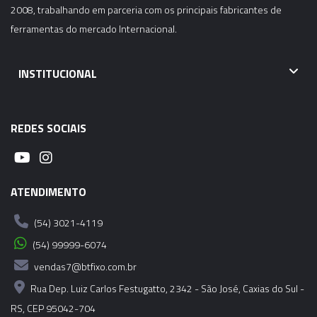
2008, trabalhando em parceria com os principais fabricantes de
ferramentas do mercado Internacional.
02747 - ANEL DE VEDAÇÃO PARA PINÇA ER-40 -
16,50-16,00MM
INSTITUCIONAL
02748 - ANEL DE VEDAÇÃO PARA PINÇA ER-40 -
17,00-16,50MM
REDES SOCIAIS
02749 - ANEL DE VEDAÇÃO PARA PINÇA ER-40 -
17,50-17,00MM
ATENDIMENTO
02750 - ANEL DE VEDAÇÃO PARA PINÇA ER-40 -
18,00-17,50MM
(54) 3021-4119
(54) 99999-6074
02751 - ANEL DE VEDAÇÃO PARA PINÇA ER-40 -
vendas7@btfixo.com.br
18,50-18,00MM
Rua Dep. Luiz Carlos Festugatto, 2342 - São José, Caxias do Sul -
02752 - ANEL DE VEDAÇÃO PARA PINÇA ER-40 -
RS, CEP 95042-704