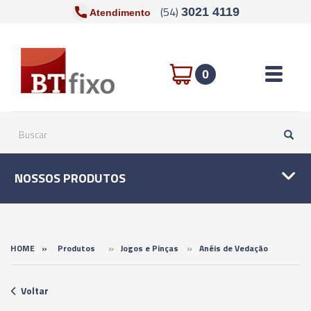
(54)
3021 4119
Atendimento
Toggle n
0
NOSSOS PRODUTOS
»
»
HOME
»
Produtos
Jogos e Pinças
Anéis de Vedação
Voltar