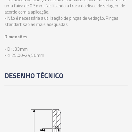
uma faixa de 0.5mm, facilitando a troca do disco de selagem de
02735 - ANEL DE VEDAÇÃO PARA PINÇA ER-40 -
acordo com a aplicação.
10,50-10,00MM
- Não é necessária a utilização de pinças de vedação. Pinças
standart são as mais adequadas.
02736 - ANEL DE VEDAÇÃO PARA PINÇA ER-40 -
Dimensões
11,00-10,50MM
- D1: 33mm
- d: 25,00-24,50mm
02737 - ANEL DE VEDAÇÃO PARA PINÇA ER-40 -
11,50-11,00MM
DESENHO TÉCNICO
02738 - ANEL DE VEDAÇÃO PARA PINÇA ER-40 -
12,00-11,50MM
02739 - ANEL DE VEDAÇÃO PARA PINÇA ER-40 -
12,50-12,00MM
02740 - ANEL DE VEDAÇÃO PARA PINÇA ER-40 -
13,00-12,50MM