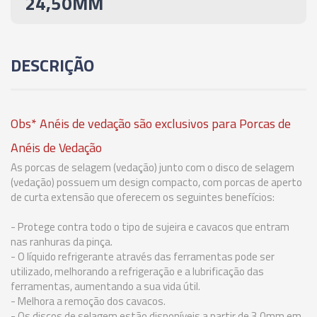
24,50MM
02729 - ANEL DE VEDAÇÃO PARA PINÇA ER-40 -
7,50-7,00MM
DESCRIÇÃO
02730 - ANEL DE VEDAÇÃO PARA PINÇA ER-40 -
8,00-7,50MM
Obs* Anéis de vedação são exclusivos para Porcas de
02731 - ANEL DE VEDAÇÃO PARA PINÇA ER-40 -
8,50-8,00MM
Anéis de Vedação
As porcas de selagem (vedação) junto com o disco de selagem
(vedação) possuem um design compacto, com porcas de aperto
02732 - ANEL DE VEDAÇÃO PARA PINÇA ER-40 -
de curta extensão que oferecem os seguintes benefícios:
9,00-8,50MM
- Protege contra todo o tipo de sujeira e cavacos que entram
02733 - ANEL DE VEDAÇÃO PARA PINÇA ER-40 -
nas ranhuras da pinça.
9,50-9,00MM
- O líquido refrigerante através das ferramentas pode ser
utilizado, melhorando a refrigeração e a lubrificação das
ferramentas, aumentando a sua vida útil.
02734 - ANEL DE VEDAÇÃO PARA PINÇA ER-40 -
- Melhora a remoção dos cavacos.
10,00-9,50MM
- Os discos de selagem estão disponíveis a partir de 3.0mm em