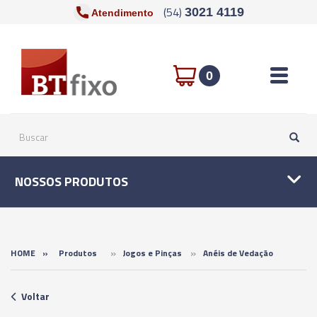
(54)
3021 4119
Atendimento
Toggle n
0
NOSSOS PRODUTOS
»
»
HOME
»
Produtos
Jogos e Pinças
Anéis de Vedação
Voltar