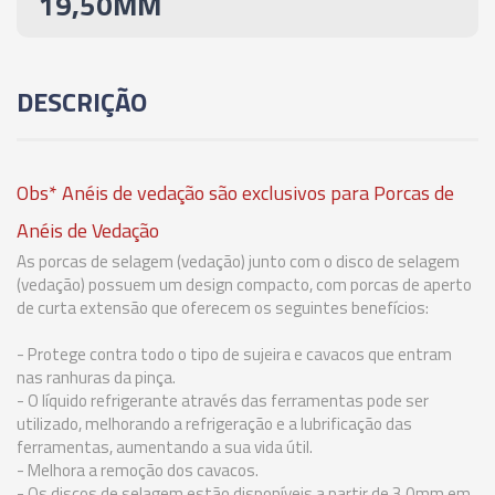
19,50MM
02729 - ANEL DE VEDAÇÃO PARA PINÇA ER-40 -
7,50-7,00MM
DESCRIÇÃO
02730 - ANEL DE VEDAÇÃO PARA PINÇA ER-40 -
8,00-7,50MM
Obs* Anéis de vedação são exclusivos para Porcas de
02731 - ANEL DE VEDAÇÃO PARA PINÇA ER-40 -
8,50-8,00MM
Anéis de Vedação
As porcas de selagem (vedação) junto com o disco de selagem
(vedação) possuem um design compacto, com porcas de aperto
02732 - ANEL DE VEDAÇÃO PARA PINÇA ER-40 -
de curta extensão que oferecem os seguintes benefícios:
9,00-8,50MM
- Protege contra todo o tipo de sujeira e cavacos que entram
02733 - ANEL DE VEDAÇÃO PARA PINÇA ER-40 -
nas ranhuras da pinça.
9,50-9,00MM
- O líquido refrigerante através das ferramentas pode ser
utilizado, melhorando a refrigeração e a lubrificação das
ferramentas, aumentando a sua vida útil.
02734 - ANEL DE VEDAÇÃO PARA PINÇA ER-40 -
- Melhora a remoção dos cavacos.
10,00-9,50MM
- Os discos de selagem estão disponíveis a partir de 3.0mm em