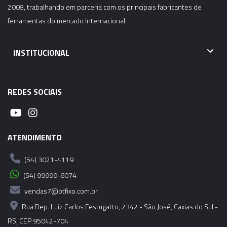
2008, trabalhando em parceria com os principais fabricantes de
ferramentas do mercado Internacional.
02747 - ANEL DE VEDAÇÃO PARA PINÇA ER-40 -
16,50-16,00MM
INSTITUCIONAL
02748 - ANEL DE VEDAÇÃO PARA PINÇA ER-40 -
17,00-16,50MM
REDES SOCIAIS
02749 - ANEL DE VEDAÇÃO PARA PINÇA ER-40 -
17,50-17,00MM
ATENDIMENTO
02750 - ANEL DE VEDAÇÃO PARA PINÇA ER-40 -
18,00-17,50MM
(54) 3021-4119
(54) 99999-6074
02751 - ANEL DE VEDAÇÃO PARA PINÇA ER-40 -
vendas7@btfixo.com.br
18,50-18,00MM
Rua Dep. Luiz Carlos Festugatto, 2342 - São José, Caxias do Sul -
02752 - ANEL DE VEDAÇÃO PARA PINÇA ER-40 -
RS, CEP 95042-704