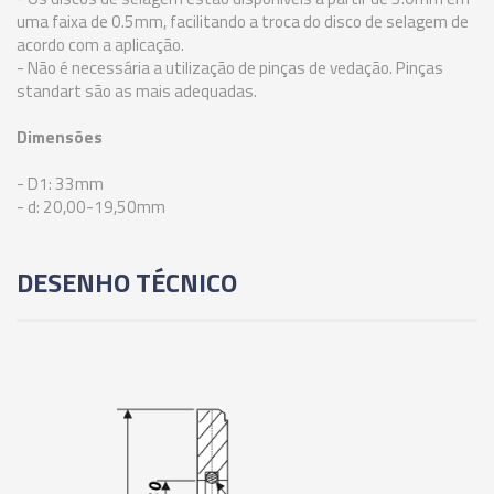
uma faixa de 0.5mm, facilitando a troca do disco de selagem de
02735 - ANEL DE VEDAÇÃO PARA PINÇA ER-40 -
acordo com a aplicação.
10,50-10,00MM
- Não é necessária a utilização de pinças de vedação. Pinças
standart são as mais adequadas.
02736 - ANEL DE VEDAÇÃO PARA PINÇA ER-40 -
Dimensões
11,00-10,50MM
- D1: 33mm
- d: 20,00-19,50mm
02737 - ANEL DE VEDAÇÃO PARA PINÇA ER-40 -
11,50-11,00MM
DESENHO TÉCNICO
02738 - ANEL DE VEDAÇÃO PARA PINÇA ER-40 -
12,00-11,50MM
02739 - ANEL DE VEDAÇÃO PARA PINÇA ER-40 -
12,50-12,00MM
02740 - ANEL DE VEDAÇÃO PARA PINÇA ER-40 -
13,00-12,50MM