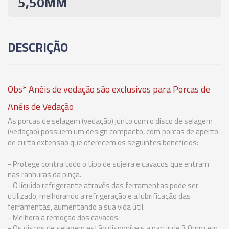
5,50MM
02660 - ANEL DE VEDAÇÃO PARA PINÇA ER-20 -
7,00-6,50MM
DESCRIÇÃO
02661 - ANEL DE VEDAÇÃO PARA PINÇA ER-20 -
7,50-7,00MM
Obs* Anéis de vedação são exclusivos para Porcas de
02662 - ANEL DE VEDAÇÃO PARA PINÇA ER-20 -
8,00-7,50MM
Anéis de Vedação
As porcas de selagem (vedação) junto com o disco de selagem
(vedação) possuem um design compacto, com porcas de aperto
02663 - ANEL DE VEDAÇÃO PARA PINÇA ER-20 -
de curta extensão que oferecem os seguintes benefícios:
8,50-8,00MM
- Protege contra todo o tipo de sujeira e cavacos que entram
02664 - ANEL DE VEDAÇÃO PARA PINÇA ER-20 -
nas ranhuras da pinça.
9,00-8,50MM
- O líquido refrigerante através das ferramentas pode ser
utilizado, melhorando a refrigeração e a lubrificação das
ferramentas, aumentando a sua vida útil.
02665 - ANEL DE VEDAÇÃO PARA PINÇA ER-20 -
- Melhora a remoção dos cavacos.
9,50-9,00MM
- Os discos de selagem estão disponíveis a partir de 3.0mm em