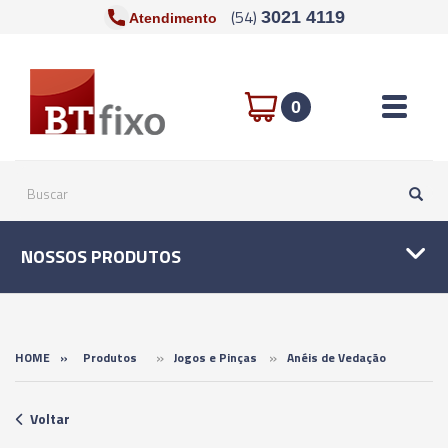
(54)
3021 4119
Atendimento
Toggle n
0
NOSSOS PRODUTOS
»
»
HOME
»
Produtos
Jogos e Pinças
Anéis de Vedação
Voltar