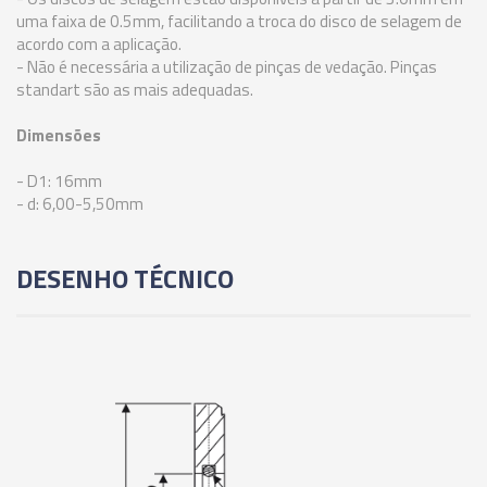
uma faixa de 0.5mm, facilitando a troca do disco de selagem de
02666 - ANEL DE VEDAÇÃO PARA PINÇA ER-20 -
acordo com a aplicação.
10,00-9,50MM
- Não é necessária a utilização de pinças de vedação. Pinças
standart são as mais adequadas.
02667 - ANEL DE VEDAÇÃO PARA PINÇA ER-20 -
Dimensões
10,50-10,00MM
- D1: 16mm
- d: 6,00-5,50mm
02668 - ANEL DE VEDAÇÃO PARA PINÇA ER-20 -
11,00-10,50MM
DESENHO TÉCNICO
02669 - ANEL DE VEDAÇÃO PARA PINÇA ER-20 -
11,50-11,00MM
02670 - ANEL DE VEDAÇÃO PARA PINÇA ER-20 -
12,00-11,50MM
02671 - ANEL DE VEDAÇÃO PARA PINÇA ER-20 -
12,50-12,00MM