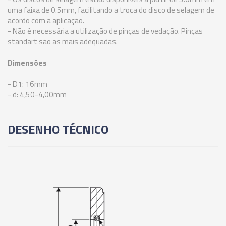
uma faixa de 0.5mm, facilitando a troca do disco de selagem de
02666 - ANEL DE VEDAÇÃO PARA PINÇA ER-20 -
acordo com a aplicação.
10,00-9,50MM
- Não é necessária a utilização de pinças de vedação. Pinças
standart são as mais adequadas.
02667 - ANEL DE VEDAÇÃO PARA PINÇA ER-20 -
Dimensões
10,50-10,00MM
- D1: 16mm
- d: 4,50-4,00mm
02668 - ANEL DE VEDAÇÃO PARA PINÇA ER-20 -
11,00-10,50MM
DESENHO TÉCNICO
02669 - ANEL DE VEDAÇÃO PARA PINÇA ER-20 -
11,50-11,00MM
02670 - ANEL DE VEDAÇÃO PARA PINÇA ER-20 -
12,00-11,50MM
02671 - ANEL DE VEDAÇÃO PARA PINÇA ER-20 -
12,50-12,00MM