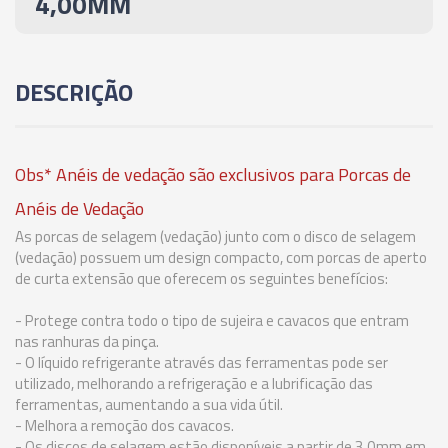
4,00MM
02660 - ANEL DE VEDAÇÃO PARA PINÇA ER-20 -
7,00-6,50MM
DESCRIÇÃO
02661 - ANEL DE VEDAÇÃO PARA PINÇA ER-20 -
7,50-7,00MM
Obs* Anéis de vedação são exclusivos para Porcas de
02662 - ANEL DE VEDAÇÃO PARA PINÇA ER-20 -
8,00-7,50MM
Anéis de Vedação
As porcas de selagem (vedação) junto com o disco de selagem
(vedação) possuem um design compacto, com porcas de aperto
02663 - ANEL DE VEDAÇÃO PARA PINÇA ER-20 -
de curta extensão que oferecem os seguintes benefícios:
8,50-8,00MM
- Protege contra todo o tipo de sujeira e cavacos que entram
02664 - ANEL DE VEDAÇÃO PARA PINÇA ER-20 -
nas ranhuras da pinça.
9,00-8,50MM
- O líquido refrigerante através das ferramentas pode ser
utilizado, melhorando a refrigeração e a lubrificação das
ferramentas, aumentando a sua vida útil.
02665 - ANEL DE VEDAÇÃO PARA PINÇA ER-20 -
- Melhora a remoção dos cavacos.
9,50-9,00MM
- Os discos de selagem estão disponíveis a partir de 3.0mm em