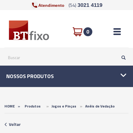
(54)
3021 4119
Atendimento
Toggle n
0
NOSSOS PRODUTOS
»
»
HOME
»
Produtos
Jogos e Pinças
Anéis de Vedação
Voltar